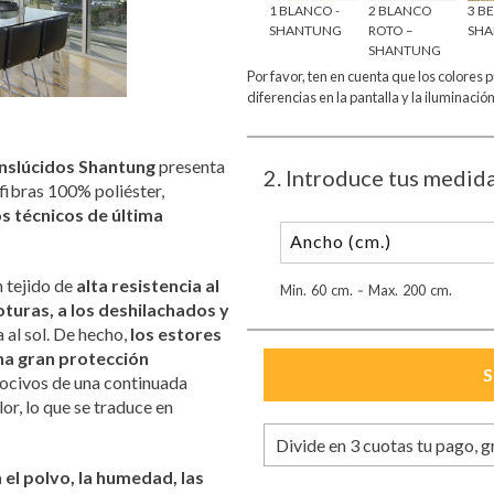
ERDE -
11 ROSA -
14 AZUL –
1 BLANCO -
2 BLANCO
3 BE
NTUNG
SHANTUNG
SHANTUNG
SHANTUNG
ROTO –
SH
SHANTUNG
Por favor, ten en cuenta que los colores 
diferencias en la pantalla y la iluminación
anslúcidos Shantung
presenta
2
. Introduce tus medid
 fibras 100% poliéster,
os técnicos de última
n tejido de
alta resistencia al
Min.
60
cm.
Max.
200
cm.
-
oturas, a los deshilachados y
 al sol. De hecho,
los estores
na gran protección
nocivos de una continuada
lor, lo que se traduce en
Divide en 3 cuotas tu pago, g
el polvo, la humedad, las