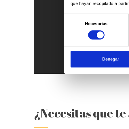
que hayan recopilado a parti
Selección
Necesarias
de
consentimiento
Denegar
¿Necesitas que t