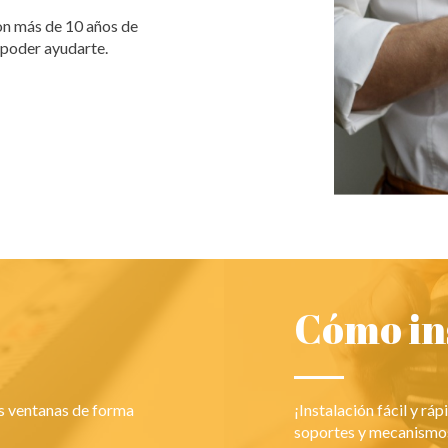
on más de 10 años de
 poder ayudarte.
Cómo in
us ventanas de forma
¡Instalación fácil y ráp
soportes y mecanismo