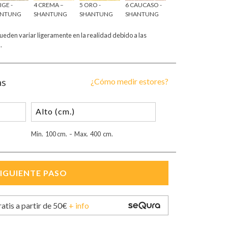
IGE -
4 CREMA –
5 ORO -
6 CAUCASO -
7 MARRON -
8 GR
ANTUNG
SHANTUNG
SHANTUNG
SHANTUNG
SHANTUNG
SH
pueden variar ligeramente en la realidad debido a las
.
as
¿Cómo medir estores?
Min.
100
cm.
Max.
400
cm.
-
ratis a partir de 50€
+ info