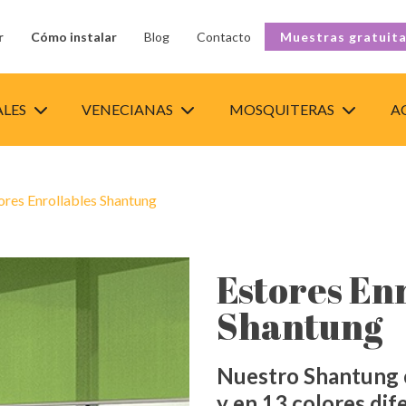
r
Cómo instalar
Blog
Contacto
Muestras gratuit
ALES
VENECIANAS
MOSQUITERAS
A
ores Enrollables Shantung
Estores En
Shantung
Nuestro Shantung c
y en 13 colores dif