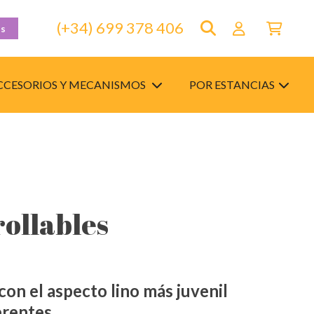
(+34) 699 378 406
as
CCESORIOS Y MECANISMOS
POR ESTANCIAS
rollables
on el aspecto lino más juvenil
erentes.