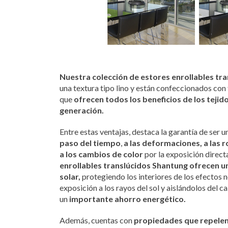
7 MARRON -
8 GRIS -
9 VERDE
10 V
SHANTUNG
SHANTUNG
PASTEL -
SHA
SHANTUNG
Nuestra colección de estores enrollables tr
una textura tipo lino y están confeccionados con
que
ofrecen todos los beneficios de los tejid
generación.
Entre estas ventajas, destaca la garantía de ser u
paso del tiempo
,
a las deformaciones, a las r
a los cambios de color
por la exposición directa
enrollables translúcidos Shantung ofrecen u
solar,
protegiendo los interiores de los efectos 
exposición a los rayos del sol y aislándolos del ca
un
importante ahorro energético.
Además, cuentas con
propiedades que repelen 