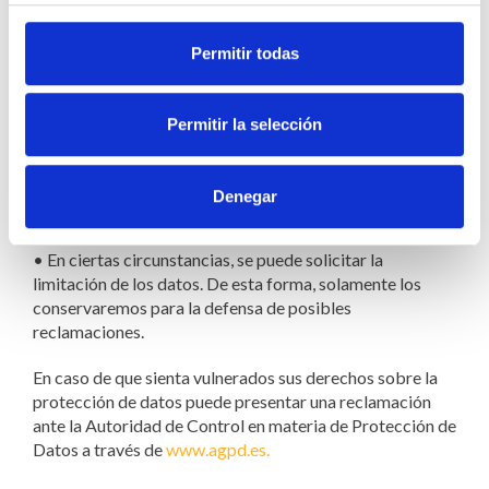
•
Solicitarnos tus datos personales en cualquier
momento y pedirnos la rectificación de los datos que
Permitir todas
sean incorrectos o inexactos.
•
Modificar y/o actualizar tus datos personales.
Permitir la selección
•
Pedirnos la supresión de los datos cuando ya no sean
necesarios para la finalidad que fueron recogidos por
Denegar
nuestra parte.
•
En ciertas circunstancias, se puede solicitar la
limitación de los datos. De esta forma, solamente los
conservaremos para la defensa de posibles
reclamaciones.
En caso de que sienta vulnerados sus derechos sobre la
protección de datos puede presentar una reclamación
ante la Autoridad de Control en materia de Protección de
Datos a través de
www.agpd.es.