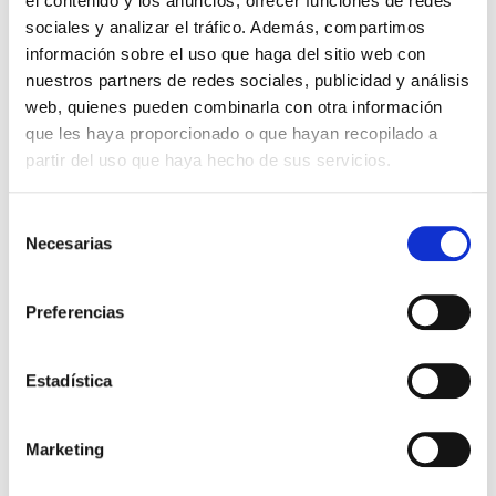
el contenido y los anuncios, ofrecer funciones de redes
sociales y analizar el tráfico. Además, compartimos
¿Durante cuánto tiempo
información sobre el uso que haga del sitio web con
conservaremos tus datos?
nuestros partners de redes sociales, publicidad y análisis
web, quienes pueden combinarla con otra información
Trataremos tus datos hasta el momento que tú mismo
que les haya proporcionado o que hayan recopilado a
decidas darte de baja como usuario registrado y durante
partir del uso que haya hecho de sus servicios.
los años necesarios para cumplir con las obligaciones
legales:
Selección
•
4 años según el artículo d Ley sobre Infracciones y
Necesarias
de
Sanciones en el Orden Social y Ley General Tributaria.
consentimiento
Preferencias
•
5 años según el artículo de 1964 del Código Civil.
•
6 años según el artículo del Código de Comercio.
Estadística
Marketing
¿Cuáles son tus derechos cuando nos
facilita sus datos?