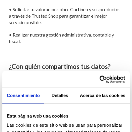
•
Solicitar tu valoración sobre Cortineo y sus productos
a través de Trusted Shop para garantizar el mejor
servicio posible.
•
Realizar nuestra gestión administrativa, contable y
fiscal.
¿Con quién compartimos tus datos?
Solo compartimos tus datos con empresas que nos
ayudan a ofrecerte nuestros productos como la empresa
de mensajería, las prestadoras de servicios de
Consentimiento
Detalles
Acerca de las cookies
tecnologías de la información (alojamiento de datos y
servicios mails) o Trusted Shop, encargada de recoger tu
valoración sobre nosotros, así como con la Agencia
Tributaria, con el fin de cumplir con las obligaciones
Esta página web usa cookies
legales.
Las cookies de este sitio web se usan para personalizar