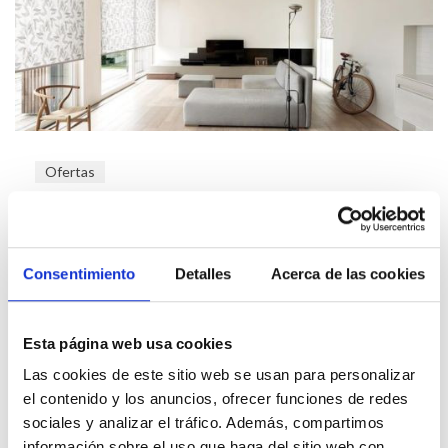
Ofertas
Black Friday: La oportunidad perfecta
para renovar las cortinas de cada
estancia de tu hogar
Consentimiento
Detalles
Acerca de las cookies
El Black Friday es el momento ideal para darle un nuevo
aire a tu hogar y ¿qué mejor manera de hacerlo que
renovando las cortinas de cad...
Esta página web usa cookies
Las cookies de este sitio web se usan para personalizar
Leer más
el contenido y los anuncios, ofrecer funciones de redes
sociales y analizar el tráfico. Además, compartimos
información sobre el uso que haga del sitio web con