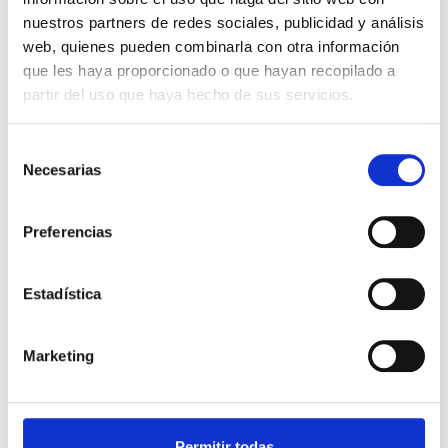
nuestros partners de redes sociales, publicidad y análisis
web, quienes pueden combinarla con otra información
que les haya proporcionado o que hayan recopilado a
partir del uso que haya hecho de sus servicios.
Selección
Necesarias
de
consentimiento
Preferencias
Ofertas
Black Friday 2023 en Decoración:
Estadística
Consejos para aprovechar Ofertas en
Estores a Medida
Marketing
El Black Friday es una oportunidad excepcional para
renovar la decoración de tu hogar con productos de
alta calidad a precios reducidos. En Cor...
Permitir todas