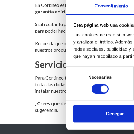
En Cortineo estamos tan seguros de lo que hacem
Consentimiento
garantía adicional
contra todo defecto de fabri
Si al recibir tu pedido detectas alguna anomalía
Esta página web usa cookie
para poder hacer la correspondiente reclamación
Las cookies de este sitio we
y analizar el tráfico. Ademá
Recuerda que nuestra garantía excluye aquellos 
redes sociales, publicidad y
nuestros productos.
que hayan recopilado a parti
Servicio postventa
Selección
Necesarias
de
Para Cortineo tú eres lo más importante, por es
todas las dudas que te surjan sobre los product
consentimiento
instalar nuestros estores y cortinas o quieres re
¿Crees que debemos mejorar en algo?
¡No du
sugerencia.
Denegar