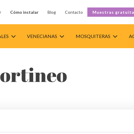
r
Cómo instalar
Blog
Contacto
Muestras gratuit
ALES
VENECIANAS
MOSQUITERAS
A
ortineo