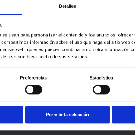
os y cómo lo hacemos que, además de los dos años de garantía que 
Detalles
cación desde la fecha de entrega de tus pedidos.
 en el paquete que consideras que puede haber dañado tu compra, in
s
 y contacta con nosotros para que lo solucionemos cuanto antes.
b se usan para personalizar el contenido y los anuncios, ofrecer
s, compartimos información sobre el uso que haga del sitio web 
productos que hayan sido manipulados, mal usados o tengan un dete
 análisis web, quienes pueden combinarla con otra información q
r del uso que haya hecho de sus servicios.
Preferencias
Estadística
o contamos con un
servicio de postventa personalizado
a través
os que has adquirido aunque haya pasado el tiempo. Nos dudes en
c
solver cualquier cuestión sobre tu compra.
des en contárnoslo, tu opinión nos ayuda mucho a seguir creciend
Permitir la selección