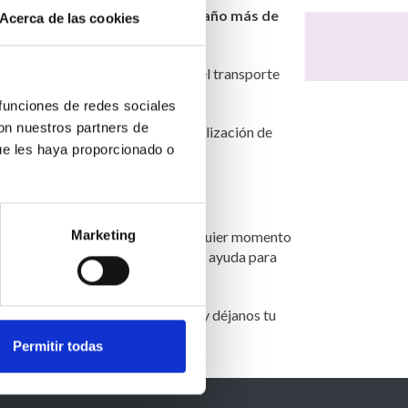
obliga la ley,
te ofrecemos un año más de
Acerca de las cookies
dícalo en el albarán de entrega del transporte
 funciones de redes sociales
con nuestros partners de
rioro producido por una mala utilización de
ue les haya proporcionado o
Marketing
 del cual puedes resolver en cualquier momento
ontactar con nosotros
si necesitas ayuda para
o! Escríbenos a
hola@cortineo.es
y déjanos tu
Permitir todas