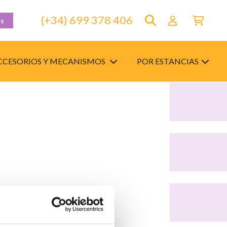
(+34) 699 378 406
as
CCESORIOS Y MECANISMOS
POR ESTANCIAS