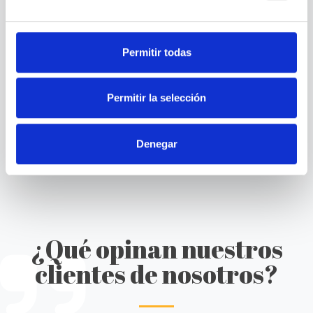
En Cortineo sabemos que ver nuestros tejidos a través de una
pantalla no es lo mismo que poder tocarlos.
Permitir todas
Por eso te enviamos a casa muestras gratuitas sin ningún tipo
de coste ni compromiso.
¡Solicítanos las tuyas y sal de dudas con cuál es la textura, la
Permitir la selección
apertura o el color que más te gusta!
Denegar
NECESITO MUESTRAS GRATUITAS
¿Qué opinan nuestros
clientes de nosotros?