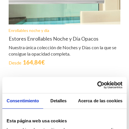
Enrollables noche y dia
Estores Enrollables Noche y Día Opacos
Nuestra única colección de Noches y Días con la que se
consigue la opacidad completa.
164,84€
Desde
Consentimiento
Detalles
Acerca de las cookies
Los estores enrollables noche y día son perfectos para
Esta página web usa cookies
habitaciones en las que se necesita tener el control pleno de la
entrada de luz natural y la visibilidad al exterior en diferentes