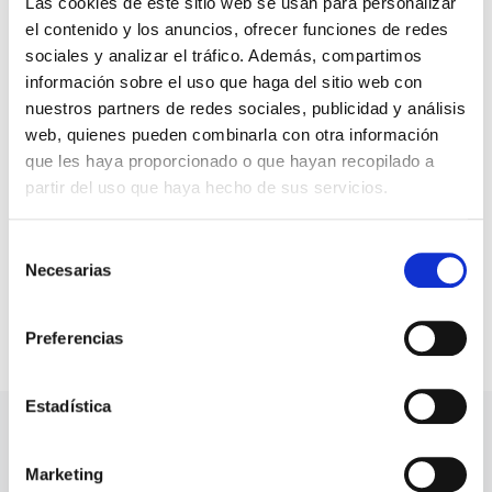
Las cookies de este sitio web se usan para personalizar
momentos del día. Con un diseño de lo más versátil, son
el contenido y los anuncios, ofrecer funciones de redes
ideales en salones, comedores, salas de estar, cocinas,
sociales y analizar el tráfico. Además, compartimos
restaurantes, oficinas, despachos, habitaciones juveniles, etc.
información sobre el uso que haga del sitio web con
nuestros partners de redes sociales, publicidad y análisis
Los estores noche y día a medida de Cortineo están
web, quienes pueden combinarla con otra información
fabricados al 100% en poliéster, un material de alta
resistencia al paso del tiempo y fácil limpieza. Su
que les haya proporcionado o que hayan recopilado a
mantenimiento es sencillo, sus fibras repelen el polvo y para
partir del uso que haya hecho de sus servicios.
quitar manchas, es suficiente con pasar una bayeta húmeda
con jabón.
Selección
Necesarias
de
consentimiento
Preferencias
Estadística
Muestras gratuitas
Marketing