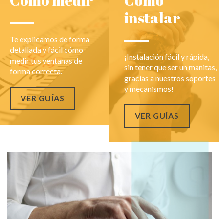
Cómo medir
Cómo
instalar
Te explicamos de forma
detallada y fácil cómo
¡Instalación fácil y rápida,
medir tus ventanas de
sin tener que ser un manitas,
forma correcta.
gracias a nuestros soportes
y mecanismos!
VER GUÍAS
VER GUÍAS