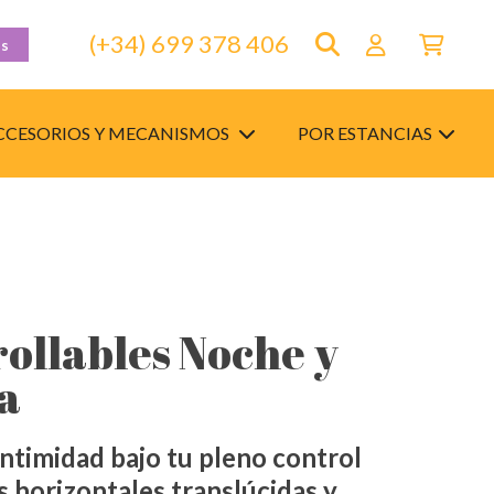
(+34) 699 378 406
as
CCESORIOS Y MECANISMOS
POR ESTANCIAS
rollables Noche y
a
 intimidad bajo tu pleno control
s horizontales translúcidas y