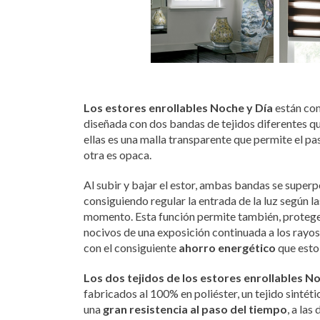
Los estores enrollables Noche y Día
están co
diseñada con dos bandas de tejidos diferentes que
ellas es una malla transparente que permite el pas
otra es opaca.
Al subir y bajar el estor, ambas bandas se super
consiguiendo regular la entrada de la luz según 
momento. Esta función permite también, proteger 
nocivos de una exposición continuada a los rayos d
con el consiguiente
ahorro energético
que esto
Los dos tejidos de los estores enrollables N
fabricados al 100% en poliéster, un tejido sintét
una
gran resistencia al paso del tiempo
, a las