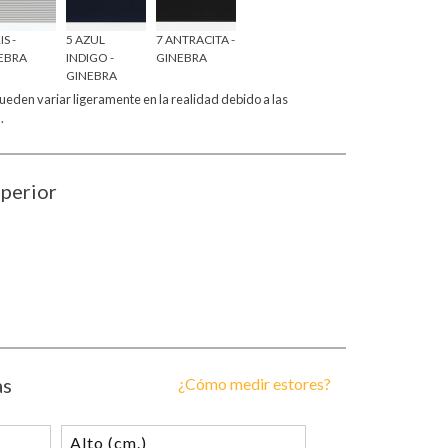
IS -
5 AZUL
7 ANTRACITA -
EBRA
INDIGO -
GINEBRA
GINEBRA
pueden variar ligeramente en la realidad debido a las
.
uperior
as
¿Cómo medir estores?