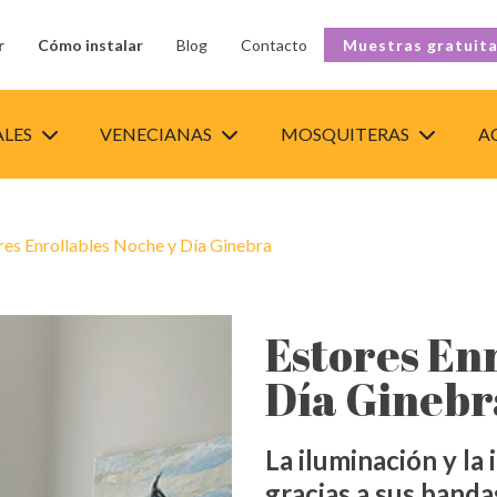
r
Cómo instalar
Blog
Contacto
Muestras gratuit
ALES
VENECIANAS
MOSQUITERAS
A
res Enrollables Noche y Día Ginebra
Estores En
Día Ginebr
La iluminación y la
gracias a sus banda