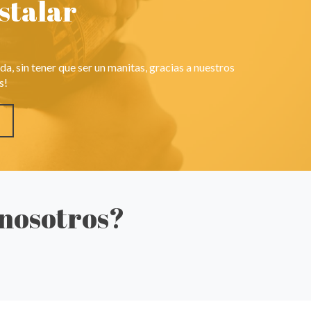
stalar
ida, sin tener que ser un manitas, gracias a nuestros
s!
 nosotros?