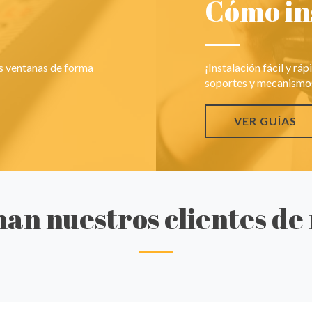
Cómo in
us ventanas de forma
¡Instalación fácil y ráp
soportes y mecanismo
VER GUÍAS
an nuestros clientes de