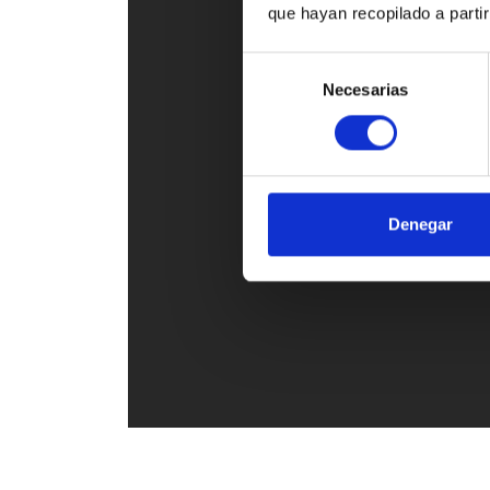
que hayan recopilado a parti
Selección
Necesarias
de
consentimiento
Denegar