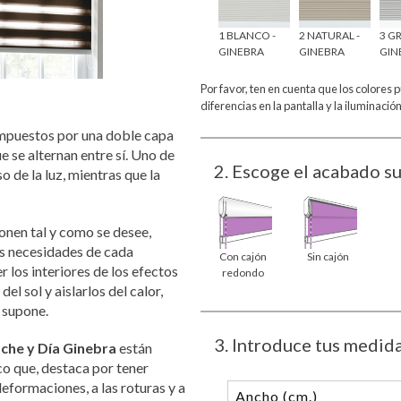
1 BLANCO -
2 NATURAL -
3 GR
GINEBRA
GINEBRA
GIN
Por favor, ten en cuenta que los colores 
diferencias en la pantalla y la iluminación
mpuestos por una doble capa
 se alternan entre sí. Uno de
2
. Escoge el acabado s
o de la luz, mientras que la
ponen tal y como se desee,
las necesidades de cada
Con cajón
Sin cajón
los interiores de los efectos
redondo
el sol y aislarlos del calor,
 supone.
3
. Introduce tus medid
oche y Día Ginebra
están
ico que, destaca por tener
 deformaciones, a las roturas y a