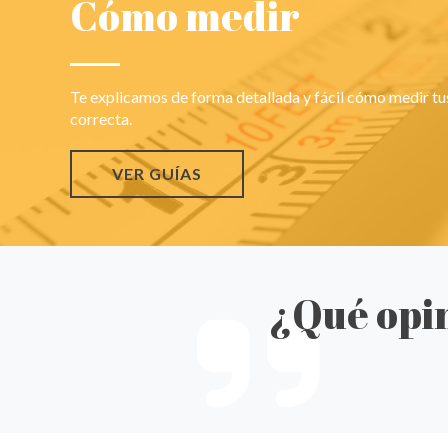
Cómo medir
Te explicamos de forma detallada y fácil cómo medir t
correcta.
VER GUÍAS
¿Qué opin