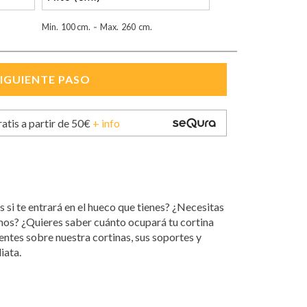
Min.
100
cm.
Max.
260
cm.
-
ratis a partir de 50€
+ info
s si te entrará en el hueco que tienes? ¿Necesitas
mos? ¿Quieres saber cuánto ocupará tu cortina
ntes sobre nuestra cortinas, sus soportes y
iata.