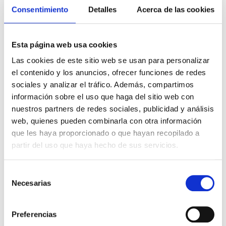
Consejos y trucos
Consentimiento
Detalles
Acerca de las cookies
4 estores y cortinas para aislar tu casa del frío
Esta página web usa cookies
Las cortinas son uno de los mejores aliados que existen
Las cookies de este sitio web se usan para personalizar
para crear un ambiente acogedor y confortable, pero,
el contenido y los anuncios, ofrecer funciones de redes
¿aíslan realmente los interiores del frío y mantienen el
sociales y analizar el tráfico. Además, compartimos
calor? L...
información sobre el uso que haga del sitio web con
nuestros partners de redes sociales, publicidad y análisis
LEER MÁS
web, quienes pueden combinarla con otra información
que les haya proporcionado o que hayan recopilado a
partir del uso que haya hecho de sus servicios.
Selección
Necesarias
de
consentimiento
Preferencias