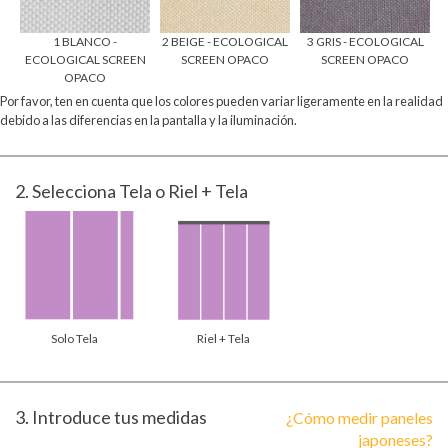
1 BLANCO -
2 BEIGE - ECOLOGICAL
3 GRIS - ECOLOGICAL
N
ECOLOGICAL SCREEN
SCREEN OPACO
SCREEN OPACO
OPACO
Por favor, ten en cuenta que los colores pueden variar ligeramente en la realidad
debido a las diferencias en la pantalla y la iluminación.
2
. Selecciona Tela o Riel + Tela
Solo Tela
Riel + Tela
3
. Introduce tus medidas
¿Cómo medir paneles
japoneses?