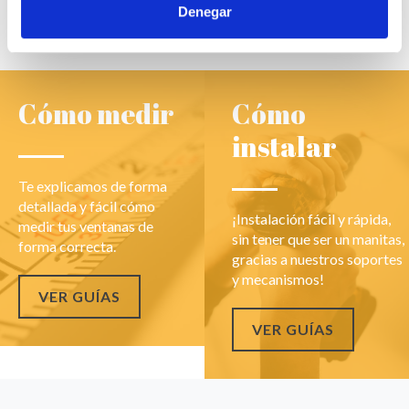
Denegar
Cómo medir
Cómo
instalar
Te explicamos de forma
detallada y fácil cómo
¡Instalación fácil y rápida,
medir tus ventanas de
sin tener que ser un manitas,
forma correcta.
gracias a nuestros soportes
y mecanismos!
VER GUÍAS
VER GUÍAS