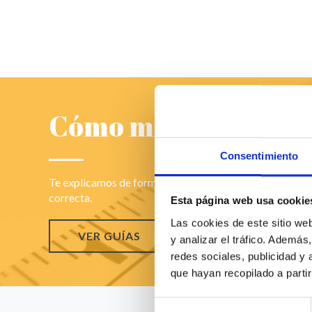
Cómo medir
Consentimiento
Te explicamos de forma detallada y fácil cómo medir t
correcta.
Esta página web usa cookie
Las cookies de este sitio we
VER GUÍAS
y analizar el tráfico. Ademá
redes sociales, publicidad y
que hayan recopilado a parti
Selección