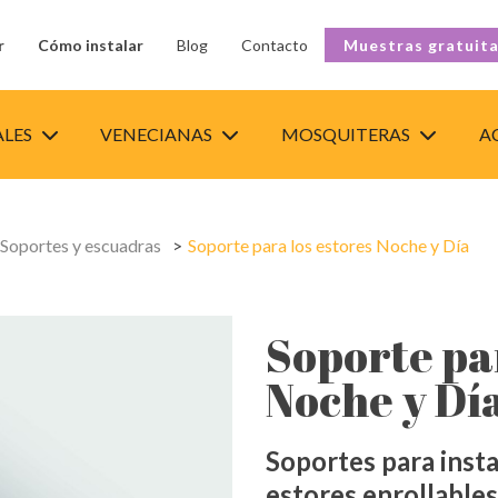
r
Cómo instalar
Blog
Contacto
Muestras gratuit
ALES
VENECIANAS
MOSQUITERAS
A
 Soportes y escuadras
Soporte para los estores Noche y Día
Soporte par
Noche y Dí
Soportes para insta
estores enrollables