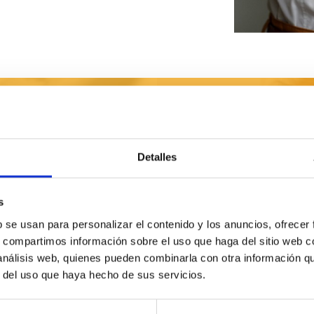
Cómo in
Detalles
us ventanas de forma
¡Instalación fácil y ráp
soportes y mecanismo
s
b se usan para personalizar el contenido y los anuncios, ofrecer
VER GUÍAS
s, compartimos información sobre el uso que haga del sitio web 
 análisis web, quienes pueden combinarla con otra información q
r del uso que haya hecho de sus servicios.