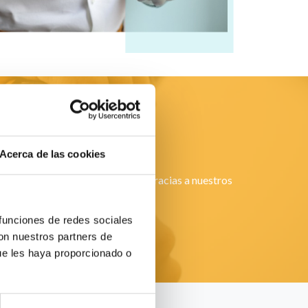
stalar
Acerca de las cookies
ida, sin tener que ser un manitas, gracias a nuestros
s!
 funciones de redes sociales
con nuestros partners de
ue les haya proporcionado o