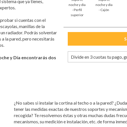
 sistema que ya tienes,
noche y día
noche y día
xpertos.
- Perfil
- Cajón
superior
probar si cuentas con el
scayolas, manillas de la
 un radiador. Podrás solventar
a la pared, pero necesitarás
os.
Divide en 3 cuotas tu pago, g
oche y Día encontrarás dos
¿No sabes si instalar la cortina al techo o a la pared? ¿Duda
tener las medidas exactas de nuestros soportes y mecanis
recogida? Te resolvemos éstas y otras muchas dudas frecue
mecanismos, su medición e instalación, etc. de forma inmed