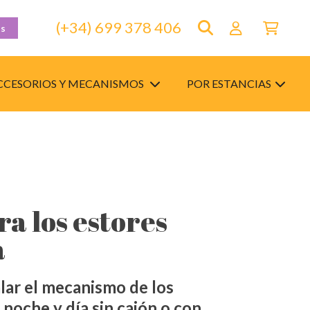
(+34) 699 378 406
as
CCESORIOS Y MECANISMOS
POR ESTANCIAS
a los estores
a
lar el mecanismo de los
 noche y día sin cajón o con